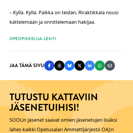
– Kyllä. Kyllä. Paikka on teidän, Riraktikkala nousi
kättelemään ja onnittelemaan hakijaa.
ASIASANAT
OPEOPISKELIJA-LEHTI
JAA TÄMÄ SIVU
Jaa Facebookissa
Jaa Threadsissa
Jaa Blueskyssä
Jaa Twitterissä
Jaa LinkedInissä
Jaa WhatsAppi
Jaa sähköp
TUTUSTU KATTAVIIN
JÄSENETUIHISI!
SOOLin jäsenet saavat omien jäsenetujen lisäksi
lähes kaikki Opetusalan Ammattijärjestö OAJ:n