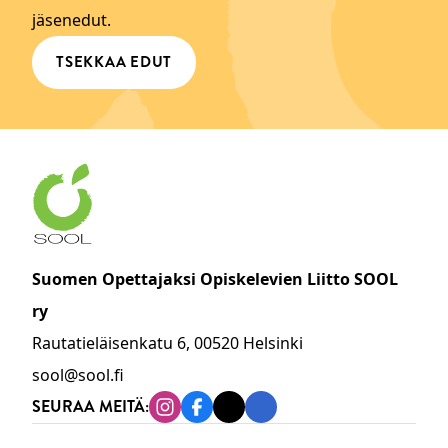
jäsenedut.
TSEKKAA EDUT
Suomen Opettajaksi Opiskelevien Liitto SOOL
ry
Rautatieläisenkatu 6, 00520 Helsinki
sool@sool.fi
SEURAA MEITÄ:
Instagram
Facebook
Tiktok
Linkedin