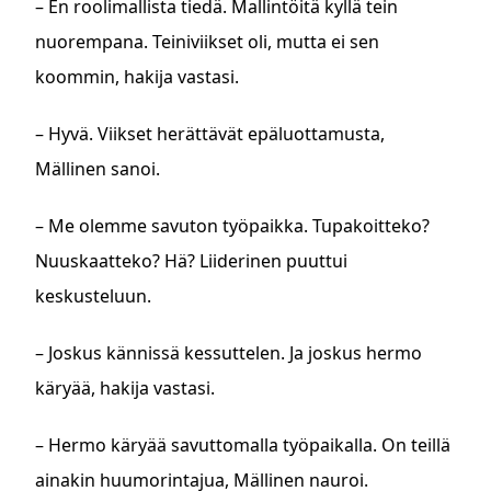
– En roolimallista tiedä. Mallintöitä kyllä tein
nuorempana. Teiniviikset oli, mutta ei sen
koommin, hakija vastasi.
– Hyvä. Viikset herättävät epäluottamusta,
Mällinen sanoi.
– Me olemme savuton työpaikka. Tupakoitteko?
Nuuskaatteko? Hä? Liiderinen puuttui
keskusteluun.
– Joskus kännissä kessuttelen. Ja joskus hermo
käryää, hakija vastasi.
– Hermo käryää savuttomalla työpaikalla. On teillä
ainakin huumorintajua, Mällinen nauroi.