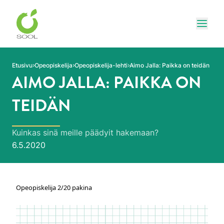
Siirry sivun sisältöön
Näytä
Etusivu
Opeopiskelija
Opeopiskelija-lehti
Aimo Jalla: Paikka on teidän
AIMO JALLA: PAIKKA ON
TEIDÄN
Kuinkas sinä meille päädyit hakemaan?
Julkaistu:
6.5.2020
Opeopiskelija 2/20 pakina