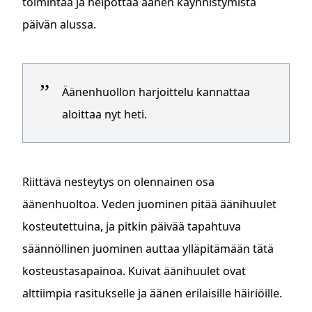
toimintaa ja helpottaa äänen käynnistymistä
päivän alussa.
Äänenhuollon harjoittelu kannattaa
aloittaa nyt heti.
Riittävä nesteytys on olennainen osa
äänenhuoltoa. Veden juominen pitää äänihuulet
kosteutettuina, ja pitkin päivää tapahtuva
säännöllinen juominen auttaa ylläpitämään tätä
kosteustasapainoa. Kuivat äänihuulet ovat
alttiimpia rasitukselle ja äänen erilaisille häiriöille.