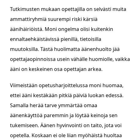
Tutkimusten mukaan opettajilla on selvästi muita
ammattiryhmiä suurempi riski kärsiä
äänihäiriöistä. Moni ongelma olisi kuitenkin
ennaltaehkäistävissä pienillä, tietoisilla
muutoksilla. Tästä huolimatta äänenhuolto jää
opettajaopinnoissa usein vähälle huomiolle, vaikka
ääni on keskeinen osa opettajan arkea.
Viimeistään opetusharjoittelussa moni huomaa,
ettei ääni kestäkään pitkiä päiviä luokan edessä.
Samalla herää tarve ymmärtää omaa
äänenkäyttöä paremmin ja löytää keinoja sen
tukemiseen. Äänen hyvinvointi on taito, jota voi
opetella. Koskaan ei ole liian myöhäistä huoltaa