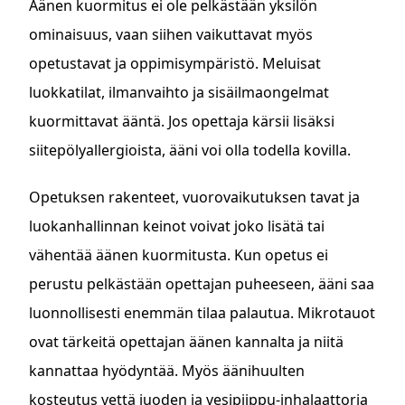
Äänen kuormitus ei ole pelkästään yksilön
ominaisuus, vaan siihen vaikuttavat myös
opetustavat ja oppimisympäristö. Meluisat
luokkatilat, ilmanvaihto ja sisäilmaongelmat
kuormittavat ääntä. Jos opettaja kärsii lisäksi
siitepölyallergioista, ääni voi olla todella kovilla.
Opetuksen rakenteet, vuorovaikutuksen tavat ja
luokanhallinnan keinot voivat joko lisätä tai
vähentää äänen kuormitusta. Kun opetus ei
perustu pelkästään opettajan puheeseen, ääni saa
luonnollisesti enemmän tilaa palautua. Mikrotauot
ovat tärkeitä opettajan äänen kannalta ja niitä
kannattaa hyödyntää. Myös äänihuulten
kosteutus vettä juoden ja vesipiippu-inhalaattoria