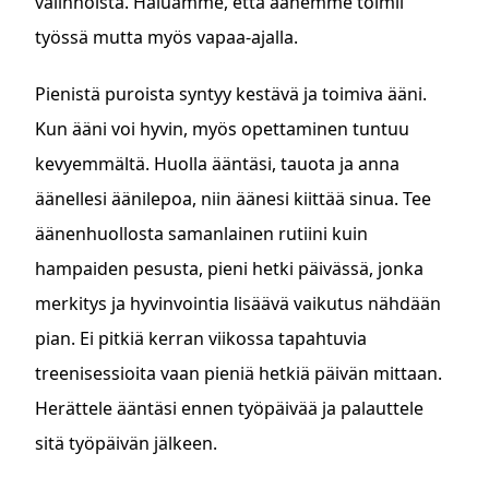
valinnoista. Haluamme, että äänemme toimii
työssä mutta myös vapaa-ajalla.
Pienistä puroista syntyy kestävä ja toimiva ääni.
Kun ääni voi hyvin, myös opettaminen tuntuu
kevyemmältä. Huolla ääntäsi, tauota ja anna
äänellesi äänilepoa, niin äänesi kiittää sinua. Tee
äänenhuollosta samanlainen rutiini kuin
hampaiden pesusta, pieni hetki päivässä, jonka
merkitys ja hyvinvointia lisäävä vaikutus nähdään
pian. Ei pitkiä kerran viikossa tapahtuvia
treenisessioita vaan pieniä hetkiä päivän mittaan.
Herättele ääntäsi ennen työpäivää ja palauttele
sitä työpäivän jälkeen.