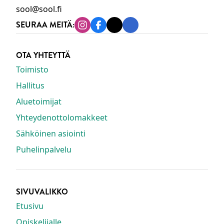
sool@sool.fi
SEURAA MEITÄ:
Instagram
Facebook
Tiktok
Linkedin
OTA YHTEYTTÄ
Toimisto
Hallitus
Aluetoimijat
Yhteydenottolomakkeet
Sähköinen asiointi
Puhelinpalvelu
SIVUVALIKKO
Etusivu
Opiskelijalle