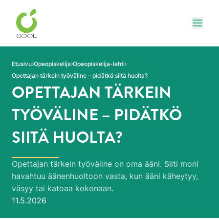
Siirry sivun sisältöön
Näytä
Etusivu
Opeopiskelija
Opeopiskelija-lehti
Opettajan tärkein työväline – pidätkö siitä huolta?
OPETTAJAN TÄRKEIN
TYÖVÄLINE – PIDÄTKÖ
SIITÄ HUOLTA?
Opettajan tärkein työväline on oma ääni. Silti moni
havahtuu äänenhuoltoon vasta, kun ääni käheytyy,
väsyy tai katoaa kokonaan.
Julkaistu:
11.5.2026