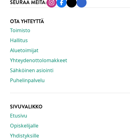
SEURAA MEITÄ:
Instagram
Facebook
Tiktok
Linkedin
OTA YHTEYTTÄ
Toimisto
Hallitus
Aluetoimijat
Yhteydenottolomakkeet
Sähköinen asiointi
Puhelinpalvelu
SIVUVALIKKO
Etusivu
Opiskelijalle
Yhdistyksille