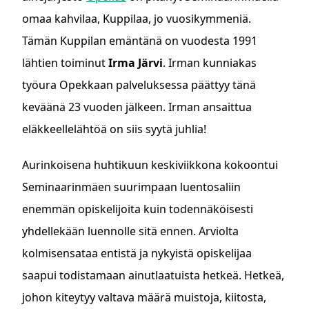
omaa kahvilaa, Kuppilaa, jo vuosikymmeniä.
Tämän Kuppilan emäntänä on vuodesta 1991
lähtien toiminut
Irma Järvi
. Irman kunniakas
työura Opekkaan palveluksessa päättyy tänä
keväänä 23 vuoden jälkeen. Irman ansaittua
eläkkeellelähtöä on siis syytä juhlia!
Aurinkoisena huhtikuun keskiviikkona kokoontui
Seminaarinmäen suurimpaan luentosaliin
enemmän opiskelijoita kuin todennäköisesti
yhdellekään luennolle sitä ennen. Arviolta
kolmisensataa entistä ja nykyistä opiskelijaa
saapui todistamaan ainutlaatuista hetkeä. Hetkeä,
johon kiteytyy valtava määrä muistoja, kiitosta,