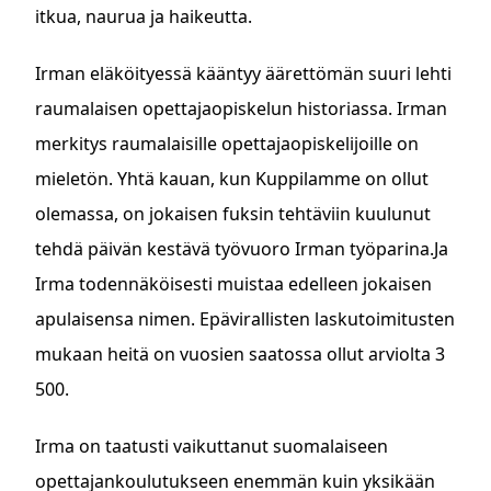
itkua, naurua ja haikeutta.
Irman eläköityessä kääntyy äärettömän suuri lehti
raumalaisen opettajaopiskelun historiassa. Irman
merkitys raumalaisille opettajaopiskelijoille on
mieletön. Yhtä kauan, kun Kuppilamme on ollut
olemassa, on jokaisen fuksin tehtäviin kuulunut
tehdä päivän kestävä työvuoro Irman työparina.Ja
Irma todennäköisesti muistaa edelleen jokaisen
apulaisensa nimen. Epävirallisten laskutoimitusten
mukaan heitä on vuosien saatossa ollut arviolta 3
500.
Irma on taatusti vaikuttanut suomalaiseen
opettajankoulutukseen enemmän kuin yksikään