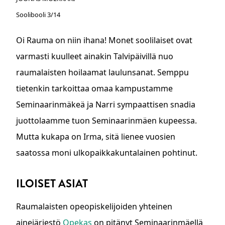
Soolibooli 3/14
Oi Rauma on niin ihana! Monet soolilaiset ovat
varmasti kuulleet ainakin Talvipäivillä nuo
raumalaisten hoilaamat laulunsanat. Semppu
tietenkin tarkoittaa omaa kampustamme
Seminaarinmäkeä ja Narri sympaattisen snadia
juottolaamme tuon Seminaarinmäen kupeessa.
Mutta kukapa on Irma, sitä lienee vuosien
saatossa moni ulkopaikkakuntalainen pohtinut.
ILOISET ASIAT
Raumalaisten opeopiskelijoiden yhteinen
ainejärjestö
Opekas
on pitänyt Seminaarinmäellä