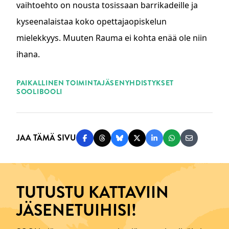
vaihtoehto on nousta tosissaan barrikadeille ja
kyseenalaistaa koko opettajaopiskelun
mielekkyys. Muuten Rauma ei kohta enää ole niin
ihana.
ASIASANAT
PAIKALLINEN TOIMINTA
JÄSENYHDISTYKSET
SOOLIBOOLI
JAA TÄMÄ SIVU
Jaa Facebookissa
Jaa Threadsissa
Jaa Blueskyssä
Jaa Twitterissä
Jaa LinkedInissä
Jaa WhatsAppi
Jaa sähköp
TUTUSTU KATTAVIIN
JÄSENETUIHISI!