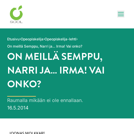
Siirry sivun sisältöön
Näytä
Etusivu
Opeopiskelija
Opeopiskelija-lehti
On meillä Semppu, Narri ja… Irma! Vai onko?
ON MEILLÄ SEMPPU,
NARRI JA… IRMA! VAI
ONKO?
Raumalla mikään ei ole ennallaan.
Julkaistu:
16.5.2014
JOONAS MOLKKARI