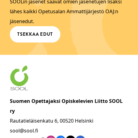
SOOLin jäsenet saavat omien jäsenetujen lisäksi
lähes kaikki Opetusalan Ammattijärjestö OAJ:n
jäsenedut.
TSEKKAA EDUT
Suomen Opettajaksi Opiskelevien Liitto SOOL
ry
Rautatieläisenkatu 6, 00520 Helsinki
sool@sool.fi