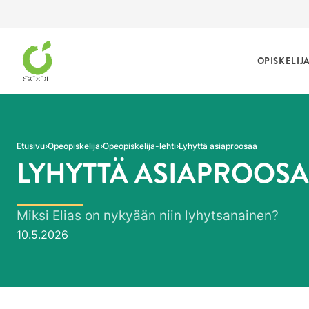
Siirry sivun sisältöön
OPISKELIJ
Etusivu
Opeopiskelija
Opeopiskelija-lehti
Lyhyttä asiaproosaa
LYHYTTÄ ASIAPROOS
Miksi Elias on nykyään niin lyhytsanainen?
Julkaistu:
10.5.2026