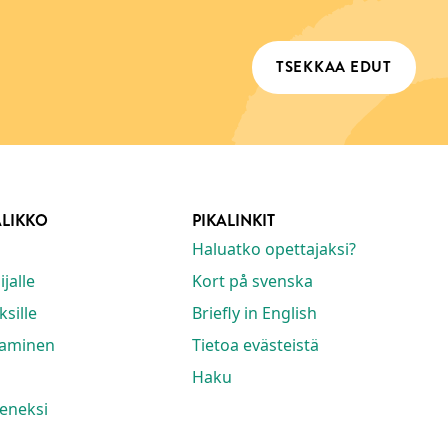
TSEKKAA EDUT
ALIKKO
PIKALINKIT
Haluatko opettajaksi?
jalle
Kort på svenska
ksille
Briefly in English
taminen
Tietoa evästeistä
Haku
seneksi