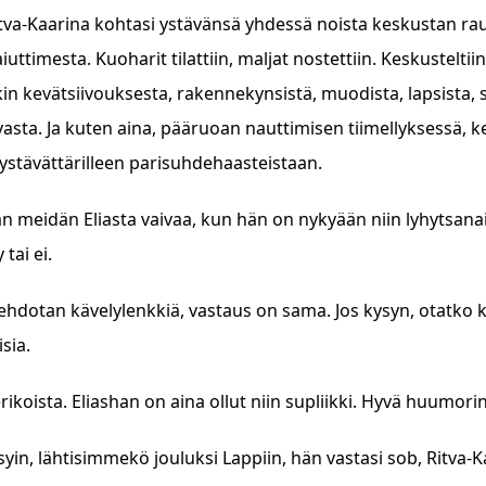
Ritva-Kaarina kohtasi ystävänsä yhdessä noista keskustan ra
iuttimesta. Kuoharit tilattiin, maljat nostettiin. Keskusteltii
n kevätsiivouksesta, rakennekynsistä, muodista, lapsista, s
vasta. Ja kuten aina, pääruoan nauttimisen tiimellyksessä, k
ystävättärilleen parisuhdehaasteistaan.
n meidän Eliasta vaivaa, kun hän on nykyään niin lyhytsana
 tai ei.
s ehdotan kävelylenkkiä, vastaus on sama. Jos kysyn, otatko
sia.
ikoista. Eliashan on aina ollut niin supliikki. Hyvä huumorin
syin, lähtisimmekö jouluksi Lappiin, hän vastasi sob, Ritva-Ka