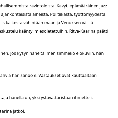
uhallisemmista ravintoloista. Kevyt, epämääräinen jazz
n ajankohtaisista aiheista. Politiikasta, työttömyydestä,
iis kaikesta vähintään maan ja Venuksen välillä
eskustelu kääntyi miesoletettuihin. Ritva-Kaarina päätti
inen. Jos kysyn häneltä, menisimmekö elokuviin, hän
 kahvia hän sanoo e. Vastaukset ovat kauttaaltaan
taju hänellä on, yksi ystävättäristään ihmetteli.
arina jatkoi.