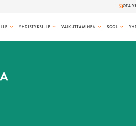
OTA Y
ALLE
YHDISTYKSILLE
VAIKUTTAMINEN
SOOL
YH
AA