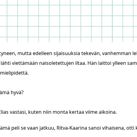
ityneen, mutta edelleen sijaisuuksia tekevän, vanhemman le
lähti viettämään naisoletettujen iltaa. Hän laittoi ylleen s
mielipidettä.
tämä hyvä?
Elias vastasi, kuten niin monta kertaa viime aikoina.
tämä peli se vaan jatkuu, Ritva-Kaarina sanoi vihaisena, otti 