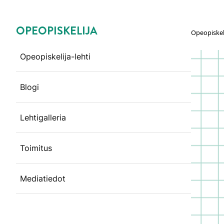
OPEOPISKELIJA
Opeopiskel
Ohita valikko
Opeopiskelija-lehti
Blogi
Lehtigalleria
Toimitus
Mediatiedot