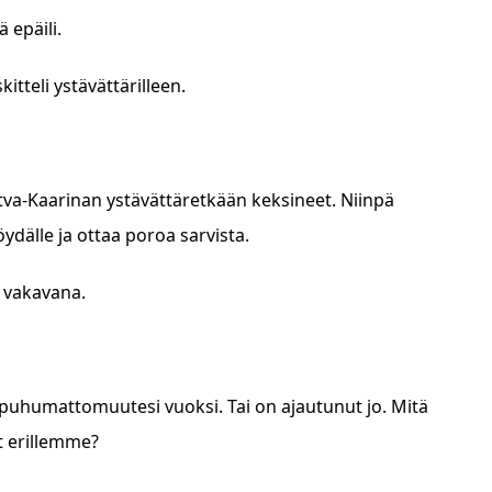
 epäili.
itteli ystävättärilleen.
Ritva-Kaarinan ystävättäretkään keksineet. Niinpä
dälle ja ottaa poroa sarvista.
i vakavana.
 puhumattomuutesi vuoksi. Tai on ajautunut jo. Mitä
t erillemme?