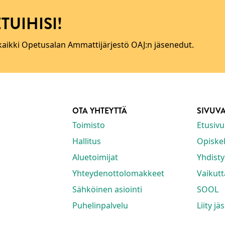
TUIHISI!
 kaikki Opetusalan Ammattijärjestö OAJ:n jäsenedut.
OTA YHTEYTTÄ
SIVUV
Toimisto
Etusivu
Hallitus
Opiskeli
Aluetoimijat
Yhdisty
Yhteydenottolomakkeet
Vaikut
Sähköinen asiointi
SOOL
Puhelinpalvelu
Liity jä