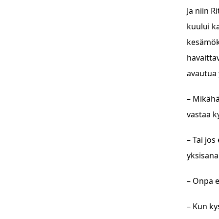
Ja niin 
kuului ka
kesämöki
havaitta
avautua 
– Mikähä
vastaa ky
– Tai jo
yksisanai
– Onpa er
– Kun ky