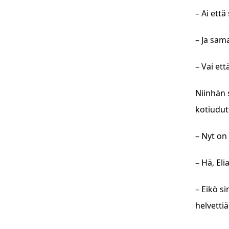
– Ai että
– Ja sama
– Vai et
Niinhän 
kotiudut
– Nyt on
– Hä, Eli
– Eikö s
helvetti