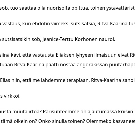
 sob, tuo saattaa olla nuorisolta opittua, toinen ystävättäristä
 vastaus, kun ehdotin viimeksi sutsisatsia, Ritva-Kaarina tusk
tä sutsisatsikin sob, Jeanice-Terttu Korhonen nauroi.
siinä kävi, että vastausta Eliaksen lyhyeen ilmaisuun eivät 
tuaan Ritva-Kaarina päätti nostaa angorakissan puutarhapöy
 Elias niin, että me lähdemme terapiaan, Ritva-Kaarina sano
as virkkoi.
inusta muuta irtoa? Parisuhteemme on ajautumassa kriisiin
ä tämä oikein on? Onko sinulla toinen? Olemmeko kasvanee