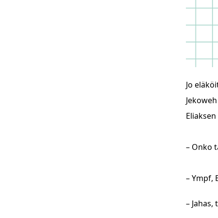
Jo eläkö
Jekoweh 
Eliaksen 
– Onko 
– Ympf, 
– Jahas, 