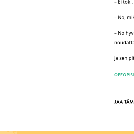
– Ei toki
– No, mi
– No hyv
noudatta
Ja sen p
ASI
OPEOPISK
JAA TÄM