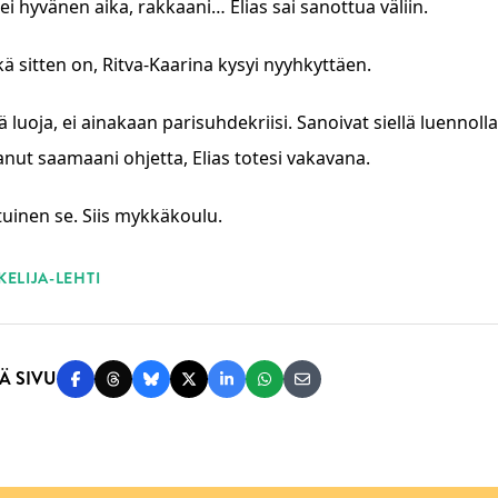
, ei hyvänen aika, rakkaani… Elias sai sanottua väliin.
kä sitten on, Ritva-Kaarina kysyi nyyhkyttäen.
ä luoja, ei ainakaan parisuhdekriisi. Sanoivat siellä luenno
nut saamaani ohjetta, Elias totesi vakavana.
ituinen se. Siis mykkäkoulu.
ASANAT
ELIJA-LEHTI
Ä SIVU
Jaa Facebookissa
Jaa Threadsissa
Jaa Blueskyssä
Jaa Twitterissä
Jaa LinkedInissä
Jaa WhatsAppissa
Jaa sähköpostitse