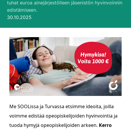
tuhat euroa ainejärjestölleen jäsenistön hyvinvoinnin
edistämiseen.
Julkaistu:
30.10.2025
Me SOOLissa ja Turvassa etsimme ideoita, joilla
voimme edistää opeopiskelijoiden hyvinvointia ja
tuoda hymyjä opeopiskelijoiden arkeen.
Kerro