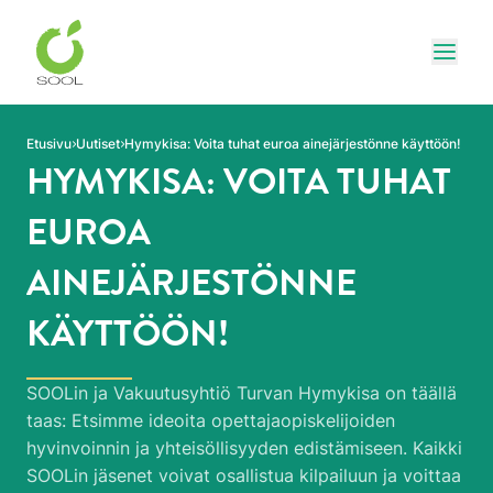
Siirry sivun sisältöön
Näytä
Etusivu
Uutiset
Hymykisa: Voita tuhat euroa ainejärjestönne käyttöön!
HYMYKISA: VOITA TUHAT
EUROA
AINEJÄRJESTÖNNE
KÄYTTÖÖN!
SOOLin ja Vakuutusyhtiö Turvan Hymykisa on täällä
taas: Etsimme ideoita opettajaopiskelijoiden
hyvinvoinnin ja yhteisöllisyyden edistämiseen. Kaikki
SOOLin jäsenet voivat osallistua kilpailuun ja voittaa