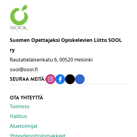
Suomen Opettajaksi Opiskelevien Liitto SOOL
ry
Rautatieläisenkatu 6, 00520 Helsinki
sool@sool.fi
SEURAA MEITÄ:
Instagram
Facebook
Tiktok
Linkedin
OTA YHTEYTTÄ
Toimisto
Hallitus
Aluetoimijat
Yhteydenottolomakkeet