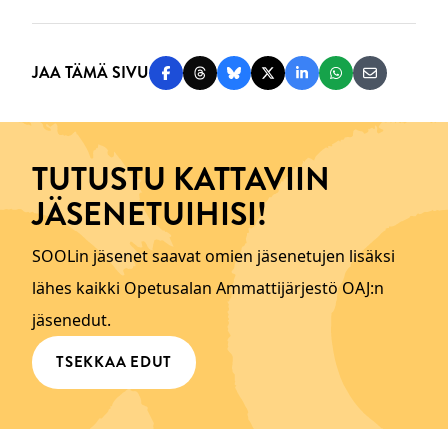
JAA TÄMÄ SIVU
Jaa Facebookissa
Jaa Threadsissa
Jaa Blueskyssä
Jaa Twitterissä
Jaa LinkedInissä
Jaa WhatsAppi
Jaa sähköp
TUTUSTU KATTAVIIN
JÄSENETUIHISI!
SOOLin jäsenet saavat omien jäsenetujen lisäksi
lähes kaikki Opetusalan Ammattijärjestö OAJ:n
jäsenedut.
TSEKKAA EDUT